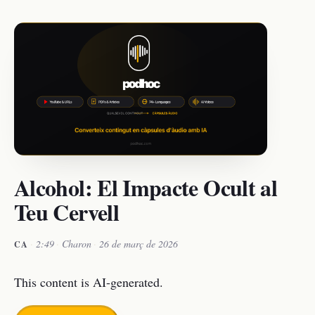
Alcohol: El Impacte Ocult al
Teu Cervell
·
2:49
·
Charon
·
26 de març de 2026
CA
This content is AI-generated.