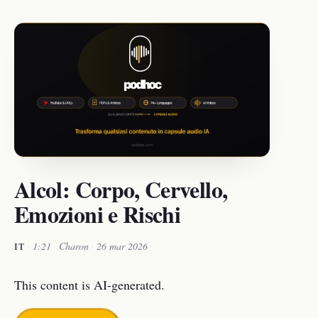
Alcol: Corpo, Cervello,
Emozioni e Rischi
·
1:21
·
Charon
·
26 mar 2026
IT
This content is AI-generated.