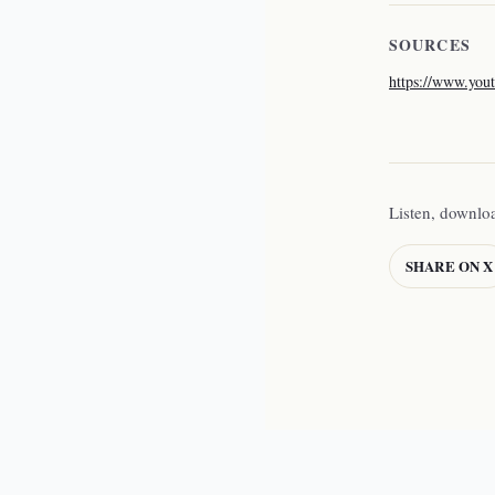
SOURCES
https://www.yo
Listen, downlo
SHARE ON X