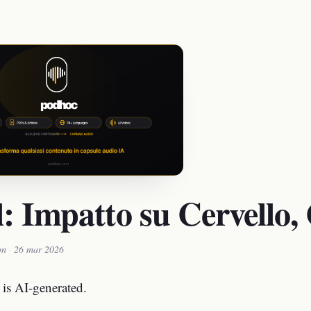
l: Impatto su Cervello,
on
·
26 mar 2026
 is AI-generated.