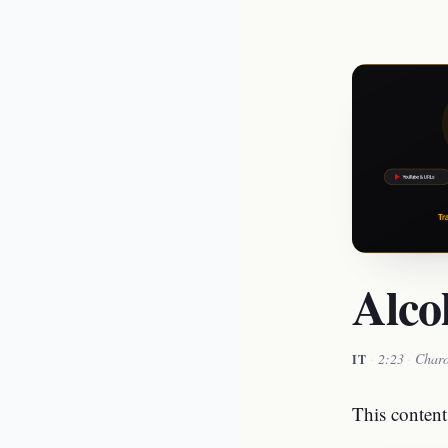
Alco
·
2:23
·
Char
IT
This content