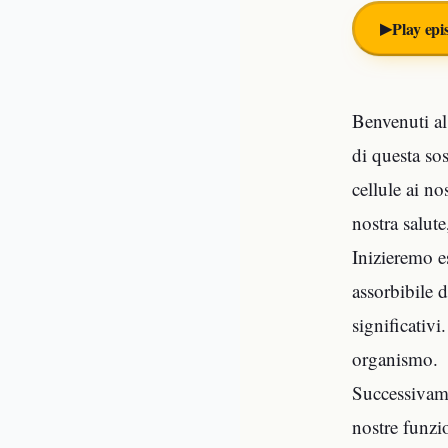
▶︎
Play epi
Benvenuti al
di questa so
cellule ai n
nostra salute
Inizieremo e
assorbibile 
significativi
organismo.
Successivamen
nostre funzi