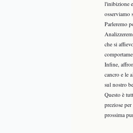
l'inibizione
osserviamo so
Parleremo poi
Analizzeremo
che si affie
comportamen
Infine, affr
cancro e le 
sul nostro be
Questo è tutt
preziose per
prossima pun