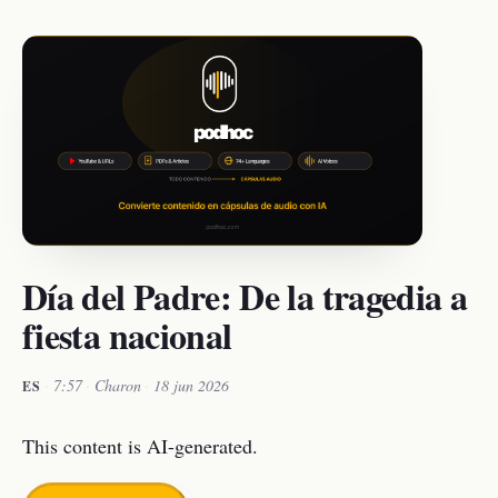
Día del Padre: De la tragedia a
fiesta nacional
·
7:57
·
Charon
·
18 jun 2026
ES
This content is AI-generated.