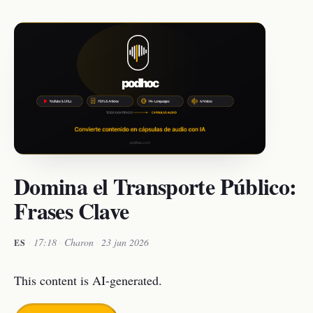
Domina el Transporte Público:
Frases Clave
·
17:18
·
Charon
·
23 jun 2026
ES
This content is AI-generated.