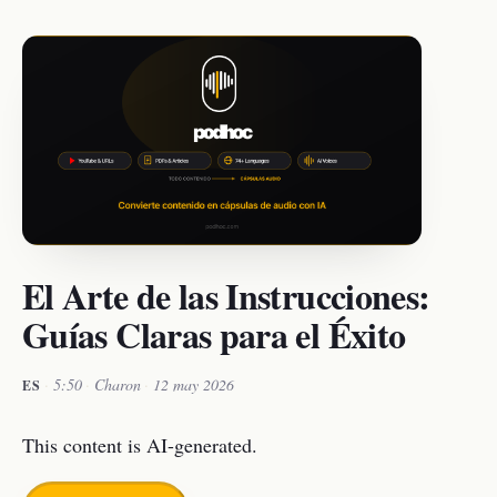
El Arte de las Instrucciones:
Guías Claras para el Éxito
·
5:50
·
Charon
·
12 may 2026
ES
This content is AI-generated.