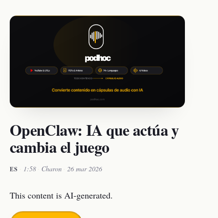
OpenClaw: IA que actúa y
cambia el juego
·
1:58
·
Charon
·
26 mar 2026
ES
This content is AI-generated.