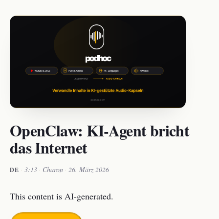
OpenClaw: KI-Agent bricht
das Internet
·
3:13
·
Charon
·
26. März 2026
DE
This content is AI-generated.