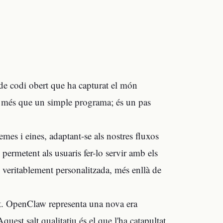
e codi obert que ha capturat el món
és més que un simple programa; és un pas
emes i eines, adaptant-se als nostres fluxos
ó, permetent als usuaris fer-lo servir amb els
l veritablement personalitzada, més enllà de
itat. OpenClaw representa una nova era
quest salt qualitatiu és el que l'ha catapultat