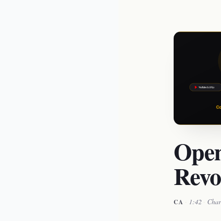
Open
Revo
·
1:42
·
Char
CA