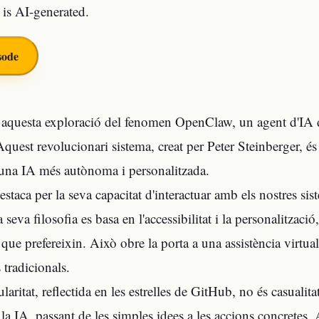
 is AI-generated.
sode
aquesta exploració del fenomen OpenClaw, un agent d'IA d
Aquest revolucionari sistema, creat per Peter Steinberger, 
una IA més autònoma i personalitzada.
aca per la seva capacitat d'interactuar amb els nostres sist
a seva filosofia es basa en l'accessibilitat i la personalitzaci
que prefereixin. Això obre la porta a una assistència virtua
s tradicionals.
laritat, reflectida en les estrelles de GitHub, no és casual
la IA, passant de les simples idees a les accions concretes. A