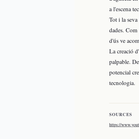
a l'escena te
Tot i la sev
dades. Com qu
d'ús ve acom
La creació d
palpable. De
potencial cr
tecnologia.
SOURCES
https://www.yo