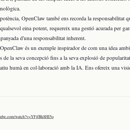
cnològica.
a potència, OpenClaw també ens recorda la responsabilitat q
alsevol eina potent, requereix una gestió acurada per garanti
panyada d'una responsabilitat inherent.
'OpenClaw és un exemple inspirador de com una idea ambici
s de la seva concepció fins a la seva explosió de popularita
eatiu humà en col·laboració amb la IA. Ens ofereix una visió
utube.com/watch?v=YFjfBk8HI5o