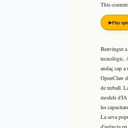
This content
▶︎
Play epi
Benvingut a 
tecnològic. 
audaç cap a 
OpenClaw dest
de treball. L
models d'IA 
les capacitat
La seva popu
d'agència en 