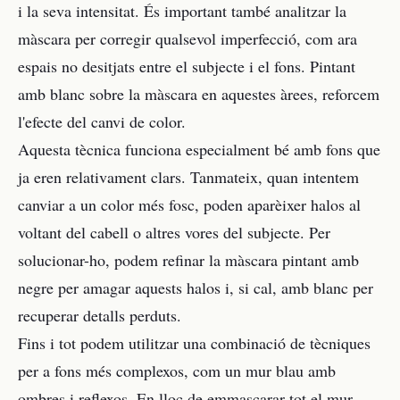
i la seva intensitat. És important també analitzar la
màscara per corregir qualsevol imperfecció, com ara
espais no desitjats entre el subjecte i el fons. Pintant
amb blanc sobre la màscara en aquestes àrees, reforcem
l'efecte del canvi de color.
Aquesta tècnica funciona especialment bé amb fons que
ja eren relativament clars. Tanmateix, quan intentem
canviar a un color més fosc, poden aparèixer halos al
voltant del cabell o altres vores del subjecte. Per
solucionar-ho, podem refinar la màscara pintant amb
negre per amagar aquests halos i, si cal, amb blanc per
recuperar detalls perduts.
Fins i tot podem utilitzar una combinació de tècniques
per a fons més complexos, com un mur blau amb
ombres i reflexos. En lloc de emmascarar tot el mur,