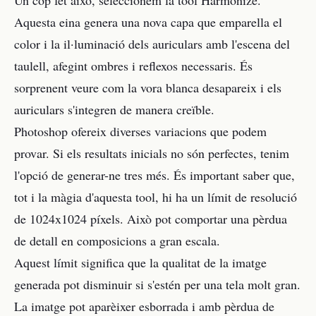
Un cop fet això, seleccionem la tool Harmonize.
Aquesta eina genera una nova capa que emparella el
color i la il·luminació dels auriculars amb l'escena del
taulell, afegint ombres i reflexos necessaris. És
sorprenent veure com la vora blanca desapareix i els
auriculars s'integren de manera creïble.
Photoshop ofereix diverses variacions que podem
provar. Si els resultats inicials no són perfectes, tenim
l'opció de generar-ne tres més. És important saber que,
tot i la màgia d'aquesta tool, hi ha un límit de resolució
de 1024x1024 píxels. Això pot comportar una pèrdua
de detall en composicions a gran escala.
Aquest límit significa que la qualitat de la imatge
generada pot disminuir si s'estén per una tela molt gran.
La imatge pot aparèixer esborrada i amb pèrdua de