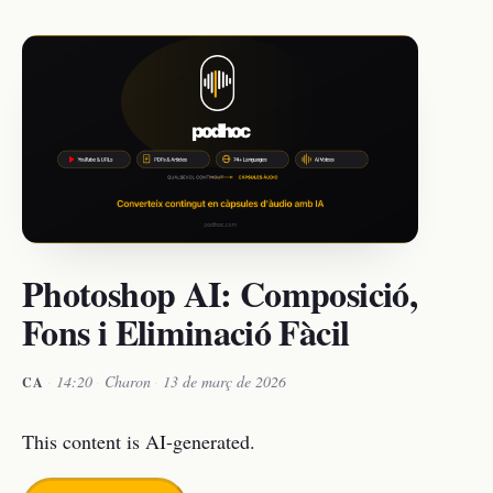
Photoshop AI: Composició,
Fons i Eliminació Fàcil
·
14:20
·
Charon
·
13 de març de 2026
CA
This content is AI-generated.