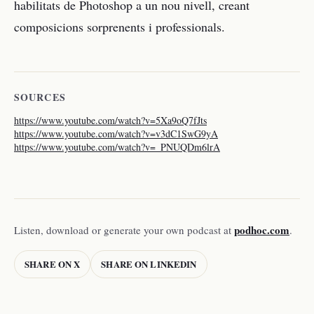
habilitats de Photoshop a un nou nivell, creant
composicions sorprenents i professionals.
SOURCES
https://www.youtube.com/watch?v=5Xa9oQ7fJts
https://www.youtube.com/watch?v=v3dC1SwG9yA
https://www.youtube.com/watch?v=_PNUQDm6lrA
podhoc.com
Listen, download or generate your own podcast at
.
SHARE ON X
SHARE ON LINKEDIN