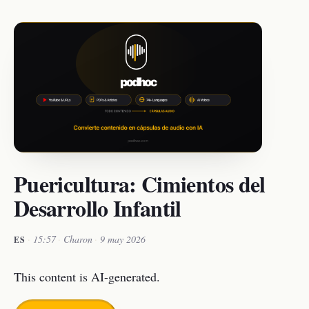
Puericultura: Cimientos del
Desarrollo Infantil
·
15:57
·
Charon
·
9 may 2026
ES
This content is AI-generated.